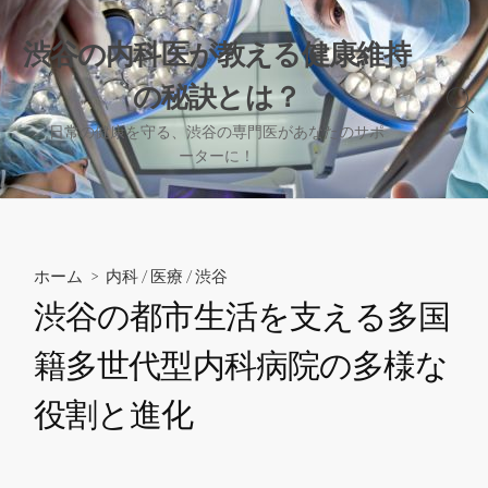
コ
ン
渋谷の内科医が教える健康維持
テ
の秘訣とは？
ン
検
ツ
索
日常の健康を守る、渋谷の専門医があなたのサポ
へ
切
ーターに！
り
ス
替
キ
え
ッ
プ
ホーム
>
内科
/
医療
/
渋谷
渋谷の都市生活を支える多国
籍多世代型内科病院の多様な
役割と進化