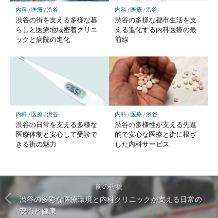
内科
/
医療
/
渋谷
内科
/
医療
/
渋谷
渋谷の街を支える多様な暮
渋谷の多様な都市生活を支
らしと医療地域密着クリニ
える進化する内科医療の最
ックと病院の進化
前線
内科
/
医療
/
渋谷
内科
/
医療
/
渋谷
渋谷の日常を支える多様な
渋谷の多様性が支える先進
医療体制と安心して受診で
的で安心な医療と街に根ざ
きる街の魅力
した内科サービス
前の投稿
渋谷の多彩な医療環境と内科クリニックが支える日常の
安心と健康