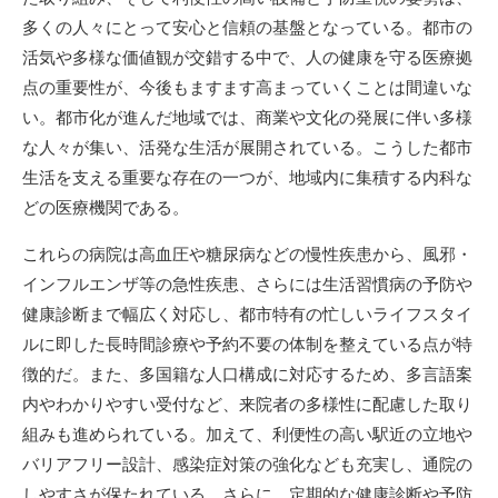
多くの人々にとって安心と信頼の基盤となっている。都市の
活気や多様な価値観が交錯する中で、人の健康を守る医療拠
点の重要性が、今後もますます高まっていくことは間違いな
い。都市化が進んだ地域では、商業や文化の発展に伴い多様
な人々が集い、活発な生活が展開されている。こうした都市
生活を支える重要な存在の一つが、地域内に集積する内科な
どの医療機関である。
これらの病院は高血圧や糖尿病などの慢性疾患から、風邪・
インフルエンザ等の急性疾患、さらには生活習慣病の予防や
健康診断まで幅広く対応し、都市特有の忙しいライフスタイ
ルに即した長時間診療や予約不要の体制を整えている点が特
徴的だ。また、多国籍な人口構成に対応するため、多言語案
内やわかりやすい受付など、来院者の多様性に配慮した取り
組みも進められている。加えて、利便性の高い駅近の立地や
バリアフリー設計、感染症対策の強化なども充実し、通院の
しやすさが保たれている。さらに、定期的な健康診断や予防