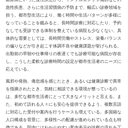
急性疾患、さらに生活習慣病の予防まで、幅広い診療領域を
担う。都市型生活により、働く時間や生活パターンが多様に
なっていることを鑑みると、長時間診療に対応したり、予約
なしでも受診できる体制を整えている病院も少なくない。具
体的な需要としては、長時間労働やストレス、栄養バランス
の偏りなどが引き起こす体調不良や健康課題が挙げられる。
出勤前の早朝や仕事帰りの夜遅くでも診療可能な病院が存在
し、こうした柔軟な診療時間の設定が都市生活者のニーズに
応えている。
風邪や発熱、倦怠感を感じたとき、あるいは健康診断で異常
を指摘されたとき、気軽に相談できる環境が整っているの
は、多忙な都市生活者にとって大きなメリットと言える。ま
た、初めて訪れる人々にも安心を提供できるよう、複数言語
に対応した受付や案内を行うケースも増えている。多国籍な
人口構成を背景に、多様性への配慮が進められている点も特
徴である。院内にはわかりやすい案内表示や診察の流れを丁