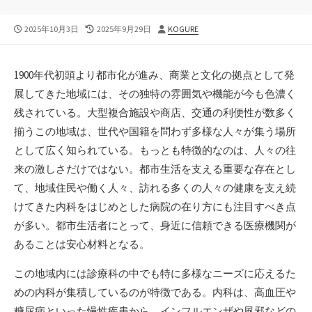
公
最
投
2025年10月3日
2025年9月29日
KOGURE
開
終
稿
日
更
者
新
1900年代初頭より都市化が進み、商業と文化の拠点として発
日
展してきた地域には、その独特の雰囲気や機能が今も色濃く
残されている。
大型複合施設や商店、交通の利便性が数多く
揃うこの地域は、世代や国籍を問わず多様な人々が集う場所
として広く知られている。もっとも特徴的なのは、人々の往
来の激しさだけではない。都市生活を支える重要な存在とし
て、地域住民や働く人々、訪れる多くの人々の健康を支え続
けてきた内科をはじめとした病院の在り方にも注目すべき点
が多い。都市生活者にとって、身近に信頼できる医療機関が
あることは安心材料となる。
この地域内には診療科の中でも特に多様なニーズに応えるた
めの内科が集積しているのが特徴である。内科は、高血圧や
糖尿病といった慢性疾患から、インフルエンザや風邪などの