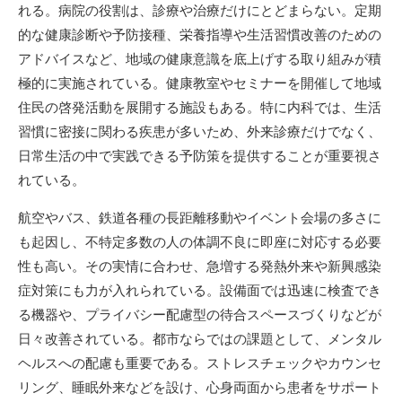
れる。病院の役割は、診療や治療だけにとどまらない。定期
的な健康診断や予防接種、栄養指導や生活習慣改善のための
アドバイスなど、地域の健康意識を底上げする取り組みが積
極的に実施されている。健康教室やセミナーを開催して地域
住民の啓発活動を展開する施設もある。特に内科では、生活
習慣に密接に関わる疾患が多いため、外来診療だけでなく、
日常生活の中で実践できる予防策を提供することが重要視さ
れている。
航空やバス、鉄道各種の長距離移動やイベント会場の多さに
も起因し、不特定多数の人の体調不良に即座に対応する必要
性も高い。その実情に合わせ、急増する発熱外来や新興感染
症対策にも力が入れられている。設備面では迅速に検査でき
る機器や、プライバシー配慮型の待合スペースづくりなどが
日々改善されている。都市ならではの課題として、メンタル
ヘルスへの配慮も重要である。ストレスチェックやカウンセ
リング、睡眠外来などを設け、心身両面から患者をサポート