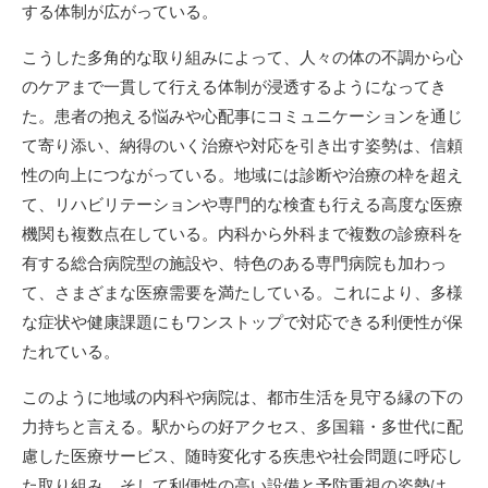
する体制が広がっている。
こうした多角的な取り組みによって、人々の体の不調から心
のケアまで一貫して行える体制が浸透するようになってき
た。患者の抱える悩みや心配事にコミュニケーションを通じ
て寄り添い、納得のいく治療や対応を引き出す姿勢は、信頼
性の向上につながっている。地域には診断や治療の枠を超え
て、リハビリテーションや専門的な検査も行える高度な医療
機関も複数点在している。内科から外科まで複数の診療科を
有する総合病院型の施設や、特色のある専門病院も加わっ
て、さまざまな医療需要を満たしている。これにより、多様
な症状や健康課題にもワンストップで対応できる利便性が保
たれている。
このように地域の内科や病院は、都市生活を見守る縁の下の
力持ちと言える。駅からの好アクセス、多国籍・多世代に配
慮した医療サービス、随時変化する疾患や社会問題に呼応し
た取り組み、そして利便性の高い設備と予防重視の姿勢は、