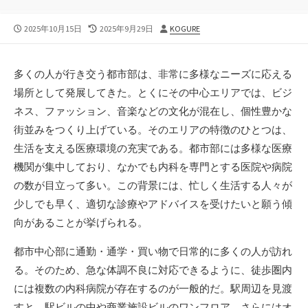
公
最
投
2025年10月15日
2025年9月29日
KOGURE
開
終
稿
日
更
者
新
多くの人が行き交う都市部は、非常に多様なニーズに応える
日
場所として発展してきた。
とくにその中心エリアでは、ビジ
ネス、ファッション、音楽などの文化が混在し、個性豊かな
街並みをつくり上げている。そのエリアの特徴のひとつは、
生活を支える医療環境の充実である。都市部には多様な医療
機関が集中しており、なかでも内科を専門とする医院や病院
の数が目立って多い。この背景には、忙しく生活する人々が
少しでも早く、適切な診療やアドバイスを受けたいと願う傾
向があることが挙げられる。
都市中心部に通勤・通学・買い物で日常的に多くの人が訪れ
る。そのため、急な体調不良に対応できるように、徒歩圏内
には複数の内科病院が存在するのが一般的だ。駅周辺を見渡
すと、駅ビルの中や商業施設ビルのワンフロア、さらにはオ