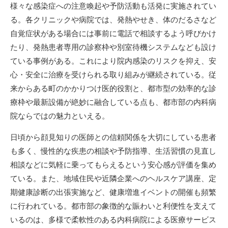
様々な感染症への注意喚起や予防活動も活発に実施されてい
る。各クリニックや病院では、発熱やせき、体のだるさなど
自覚症状がある場合には事前に電話で相談するよう呼びかけ
たり、発熱患者専用の診察枠や別室待機システムなども設け
ている事例がある。これにより院内感染のリスクを抑え、安
心・安全に治療を受けられる取り組みが継続されている。従
来からある町のかかりつけ医的役割と、都市型の効率的な診
療枠や最新設備が絶妙に融合している点も、都市部の内科病
院ならではの魅力といえる。
日頃から顔見知りの医師との信頼関係を大切にしている患者
も多く、慢性的な疾患の相談や予防指導、生活習慣の見直し
相談などに気軽に乗ってもらえるという安心感が評価を集め
ている。また、地域住民や近隣企業へのヘルスケア講座、定
期健康診断の出張実施など、健康増進イベントの開催も頻繁
に行われている。都市部の象徴的な賑わいと利便性を支えて
いるのは、多様で柔軟性のある内科病院による医療サービス