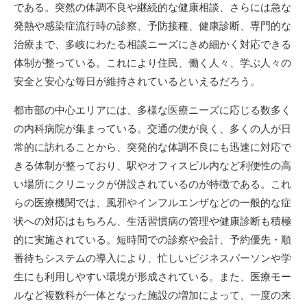
である。突然の体調不良や継続的な健康相談、さらには急な
発熱や感染症流行時の診察、予防接種、健康診断、専門的な
治療まで、多岐にわたる相談ニーズにきめ細かく対応できる
体制が整っている。これにより住民、働く人々、学ぶ人々の
安全と安心な毎日が維持されているといえるだろう。
都市部の中心エリアには、多様な医療ニーズに応じる数多く
の内科病院が集まっている。交通の便が良く、多くの人が日
常的に訪れることから、突発的な体調不良にも迅速に対応で
きる体制が整っており、駅やオフィスビル内など利便性の高
い場所にクリニックが併設されているのが特徴である。これ
らの医療機関では、風邪やインフルエンザなどの一般的な症
状への対応はもちろん、生活習慣病の管理や健康診断も積極
的に実施されている。短時間での診察や会計、予約優先・順
番待ちシステムの導入により、忙しいビジネスパーソンや学
生にも利用しやすい環境が形成されている。また、医療モー
ルなど複数科が一体となった施設の増加によって、一度の来