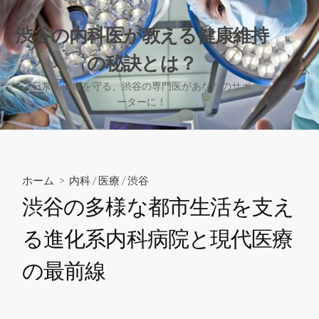
コ
ン
渋谷の内科医が教える健康維持
テ
の秘訣とは？
ン
検
ツ
索
日常の健康を守る、渋谷の専門医があなたのサポ
へ
切
ーターに！
り
ス
替
キ
え
ッ
プ
ホーム
>
内科
/
医療
/
渋谷
渋谷の多様な都市生活を支え
る進化系内科病院と現代医療
の最前線