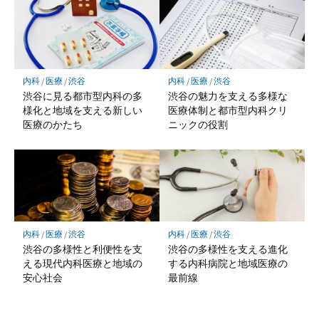
内科
/
医療
/
渋谷
内科
/
医療
/
渋谷
渋谷に見る都市型内科の多
渋谷の魅力を支える多様な
様化と地域を支える新しい
医療体制と都市型内科クリ
医療のかたち
ニックの役割
内科
/
医療
/
渋谷
内科
/
医療
/
渋谷
渋谷の多様性と利便性を支
渋谷の多様性を支える進化
える現代内科医療と地域の
する内科病院と地域医療の
安心社会
最前線