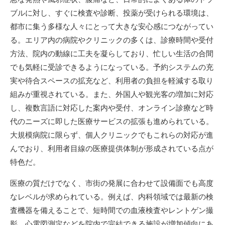
ブルに対し、すぐに検査や診断、投薬が受けられる環境は、
都市に集う多様な人々にとって大きな安心感につながってい
る。エリア内の病院やクリニックの多くは、診療時間や受付
方法、院内の動線に工夫を凝らしており、忙しい生活の合間
でも気軽に受診できるようになっている。予約システムの充
実や待合スペースの拡充など、利用者の負担を軽減する取り
組みが重視されている。また、外国人や観光客の増加に対応
し、複数言語に対応した案内や受付、オンライン診療など時
代のニーズに即した医療サービスの拡張も進められている。
大規模病院に限らず、個人クリニックでもこれらの対応が進
んでおり、利用者目線の医療提供体制が形成されている点が
特色だ。
医療の質だけでなく、市街の発展に合わせて設備面でも高度
なレベルが求められている。例えば、内科領域では最新の検
査機器を備えることで、短時間での血液検査やレントゲン撮
影、心電図測定などを院内で完結できる施設が増加傾向にあ