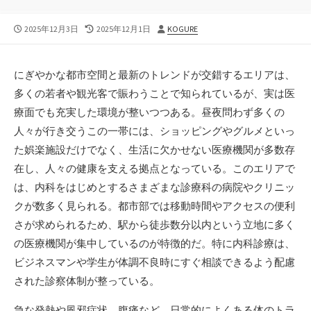
公
最
投
2025年12月3日
2025年12月1日
KOGURE
開
終
稿
日
更
者
新
にぎやかな都市空間と最新のトレンドが交錯するエリアは、
日
多くの若者や観光客で賑わうことで知られているが、実は医
療面でも充実した環境が整いつつある。
昼夜問わず多くの
人々が行き交うこの一帯には、ショッピングやグルメといっ
た娯楽施設だけでなく、生活に欠かせない医療機関が多数存
在し、人々の健康を支える拠点となっている。このエリアで
は、内科をはじめとするさまざまな診療科の病院やクリニッ
クが数多く見られる。都市部では移動時間やアクセスの便利
さが求められるため、駅から徒歩数分以内という立地に多く
の医療機関が集中しているのが特徴的だ。特に内科診療は、
ビジネスマンや学生が体調不良時にすぐ相談できるよう配慮
された診察体制が整っている。
急な発熱や風邪症状、腹痛など、日常的によくある体のトラ