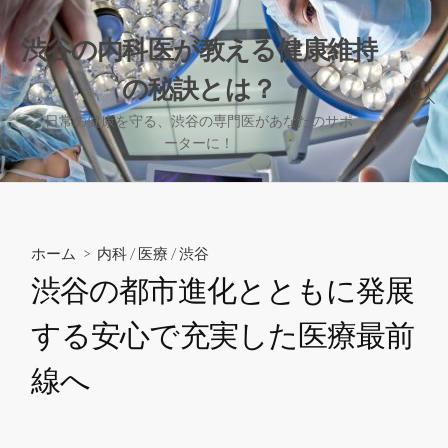
コ
ン
渋谷の内科医が教える健康維持
テ
の秘訣とは？
ン
検
ツ
索
日常の健康を守る、渋谷の専門医があなたのサポ
へ
切
ーターに！
り
ス
替
キ
え
ッ
プ
ホーム
>
内科
/
医療
/
渋谷
渋谷の都市進化とともに発展
する安心で充実した医療最前
線へ