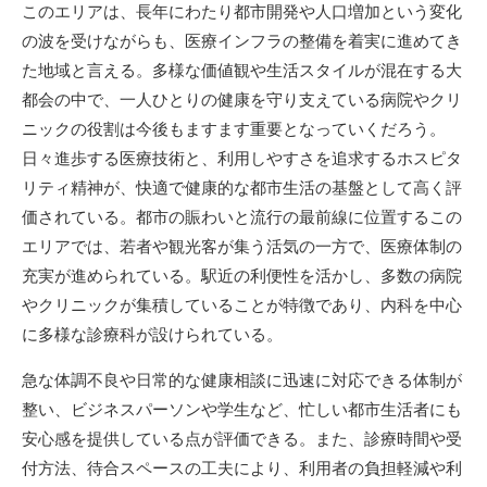
このエリアは、長年にわたり都市開発や人口増加という変化
の波を受けながらも、医療インフラの整備を着実に進めてき
た地域と言える。多様な価値観や生活スタイルが混在する大
都会の中で、一人ひとりの健康を守り支えている病院やクリ
ニックの役割は今後もますます重要となっていくだろう。
日々進歩する医療技術と、利用しやすさを追求するホスピタ
リティ精神が、快適で健康的な都市生活の基盤として高く評
価されている。都市の賑わいと流行の最前線に位置するこの
エリアでは、若者や観光客が集う活気の一方で、医療体制の
充実が進められている。駅近の利便性を活かし、多数の病院
やクリニックが集積していることが特徴であり、内科を中心
に多様な診療科が設けられている。
急な体調不良や日常的な健康相談に迅速に対応できる体制が
整い、ビジネスパーソンや学生など、忙しい都市生活者にも
安心感を提供している点が評価できる。また、診療時間や受
付方法、待合スペースの工夫により、利用者の負担軽減や利