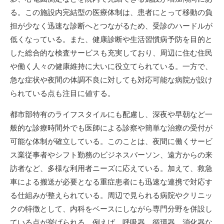
る。この施設内完結型の医療体制は、患者にとって移動の負
担が少なく迅速な診断へとつながるため、受診のハードルが
低くなっている。また、健康診断や生活習慣病予防を目的と
した総合的な検査サービスも充実しており、周辺に住む住民
や働く人々の健康維持に大いに役立てられている。一方で、
急な症状や夜間の体調不良に対しても対応可能な病院が設け
られている点も注目に値する。
都市部特有のライフスタイルにも配慮し、深夜や早朝など一
般的な診療時間外でも医師による診察や簡単な治療の受付が
可能な体制が確立している。このことは、夜間に働くサービ
ス業従事者やシフト勤務のビジネスパーソン、遠方からの来
訪者など、多様な利用者ニーズに応えている。加えて、救急
車による搬送が必要となる重症患者にも迅速な連携で対応す
る仕組みが整えられている。周辺で見られる病院やクリニッ
クの特徴として、内科をベースにしながら専門分野を併設し
ている点が挙げられる。例えば、呼吸器、循環器、消化器な