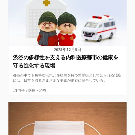
2025年12月9日
渋谷の多様性を支える内科医療都市の健康を
守る進化する現場
都市の中でも独特な活気と多様性を持つ繁華街として知られる場所
には、日常を彩るさまざまな要素が絶妙に融合している。
カ
内科
/
医療
/
渋谷
テ
ゴ
リ
ー