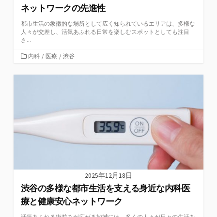
ネットワークの先進性
都市生活の象徴的な場所として広く知られているエリアは、多様な
人々が交差し、活気あふれる日常を楽しむスポットとしても注目
さ...
カ
内科
/
医療
/
渋谷
テ
ゴ
リ
ー
2025年12月18日
渋谷の多様な都市生活を支える身近な内科医
療と健康安心ネットワーク
活気あふれる街並みが広がる地域には、多くの人々が日々の生活を