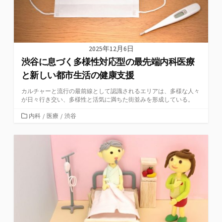
2025年12月6日
渋谷に息づく多様性対応型の最先端内科医療
と新しい都市生活の健康支援
カルチャーと流行の最前線として認識されるエリアは、多様な人々
が日々行き交い、多様性と活気に満ちた街並みを形成している。
カ
内科
/
医療
/
渋谷
テ
ゴ
リ
ー