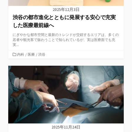
2025年12月3日
渋谷の都市進化とともに発展する安心で充実
した医療最前線へ
にぎやかな都市空間と最新のトレンドが交錯するエリアは、多くの
若者や観光客で賑わうことで知られているが、実は医療面でも充
実...
カ
内科
/
医療
/
渋谷
テ
ゴ
リ
ー
2025年11月24日