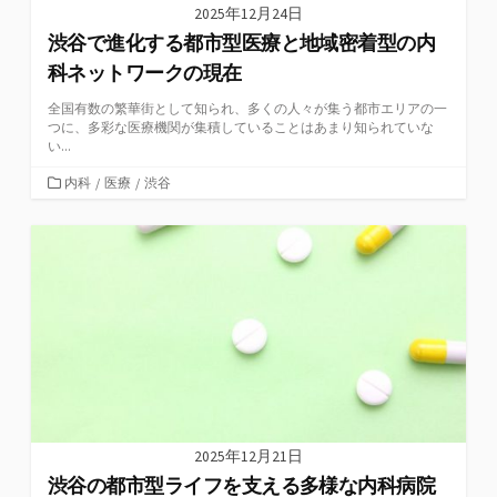
2025年12月24日
渋谷で進化する都市型医療と地域密着型の内
科ネットワークの現在
全国有数の繁華街として知られ、多くの人々が集う都市エリアの一
つに、多彩な医療機関が集積していることはあまり知られていな
い...
カ
内科
/
医療
/
渋谷
テ
ゴ
リ
ー
2025年12月21日
渋谷の都市型ライフを支える多様な内科病院