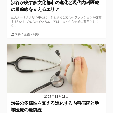
渋谷が映す多文化都市の進化と現代内科医療
の最前線を支えるエリア
巨大ターミナル駅を中心に、さまざまな文化やファッションが交錯
する地として知られているエリアは、古くから交通の要所として
発...
カ
内科
/
医療
/
渋谷
テ
ゴ
リ
ー
2025年11月21日
渋谷の多様性を支える進化する内科病院と地
域医療の最前線