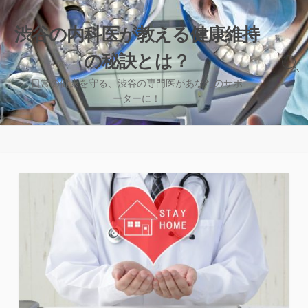
コ
ン
渋谷の内科医が教える健康維持
テ
の秘訣とは？
ン
検
ツ
索
日常の健康を守る、渋谷の専門医があなたのサポ
へ
切
ーターに！
り
ス
替
キ
え
ッ
プ