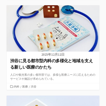
テ
ゴ
リ
ー
2025年12月12日
渋谷に見る都市型内科の多様化と地域を支え
る新しい医療のかたち
人口や観光客の多い都市部では、多様な医療ニーズに応えるための
サービスや施設が求められている。
カ
内科
/
医療
/
渋谷
テ
ゴ
リ
ー