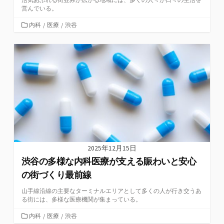
営んでいる。
カ
内科
/
医療
/
渋谷
テ
ゴ
リ
ー
2025年12月15日
渋谷の多様な内科医療が支える賑わいと安心
の街づくり最前線
山手線沿線の主要なターミナルエリアとして多くの人が行き交うあ
る街には、多様な医療機関が集まっている。
カ
内科
/
医療
/
渋谷