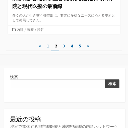
院と現代医療の最前線
多くの人が行き交う都市部は、非常に多様なニーズに応える場所と
して発展してきた。
カ
内科
/
医療
/
渋谷
テ
ゴ
投
«
1
2
3
4
5
»
リ
ー
稿
の
ペ
検索
ー
検索
ジ
送
り
最近の投稿
渋谷で進化する都市型医療と地域密着型の内科ネットワーク