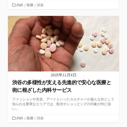
カ
内科
/
医療
/
渋谷
テ
ゴ
リ
ー
2025年11月6日
渋谷の多様性が支える先進的で安心な医療と
街に根ざした内科サービス
ファッションや音楽、アートといったカルチャーが盛んな街として
知られる繁華なエリアでは、観光やショッピングの印象が特に強
い...
カ
内科
/
医療
/
渋谷
テ