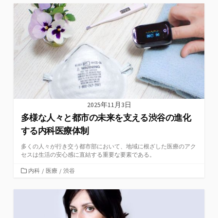
ゴ
リ
ー
2025年11月3日
多様な人々と都市の未来を支える渋谷の進化
する内科医療体制
多くの人々が行き交う都市部において、地域に根ざした医療のアク
セスは生活の安心感に直結する重要な要素である。
カ
内科
/
医療
/
渋谷
テ
ゴ
リ
ー