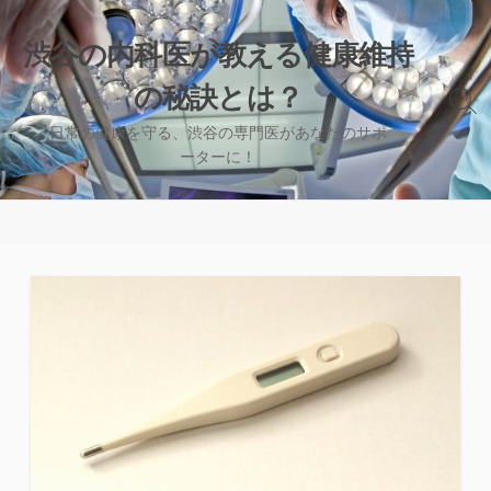
コ
ン
渋谷の内科医が教える健康維持
テ
の秘訣とは？
ン
検
ツ
索
日常の健康を守る、渋谷の専門医があなたのサポ
へ
切
ーターに！
り
ス
替
キ
え
ッ
プ