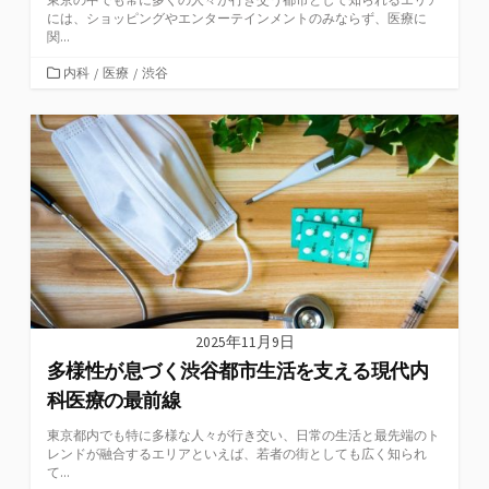
には、ショッピングやエンターテインメントのみならず、医療に
関...
カ
内科
/
医療
/
渋谷
テ
ゴ
リ
ー
2025年11月9日
多様性が息づく渋谷都市生活を支える現代内
科医療の最前線
東京都内でも特に多様な人々が行き交い、日常の生活と最先端のト
レンドが融合するエリアといえば、若者の街としても広く知られ
て...