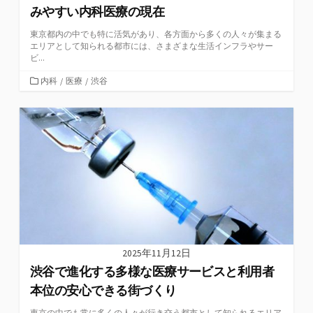
みやすい内科医療の現在
東京都内の中でも特に活気があり、各方面から多くの人々が集まる
エリアとして知られる都市には、さまざまな生活インフラやサー
ビ...
カ
内科
/
医療
/
渋谷
テ
ゴ
リ
ー
2025年11月12日
渋谷で進化する多様な医療サービスと利用者
本位の安心できる街づくり
東京の中でも常に多くの人々が行き交う都市として知られるエリア