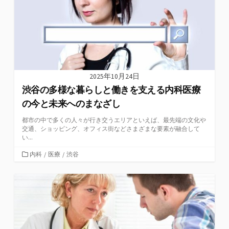
2025年10月24日
渋谷の多様な暮らしと働きを支える内科医療
の今と未来へのまなざし
都市の中で多くの人々が行き交うエリアといえば、最先端の文化や
交通、ショッピング、オフィス街などさまざまな要素が融合して
い...
カ
内科
/
医療
/
渋谷
テ
ゴ
リ
ー