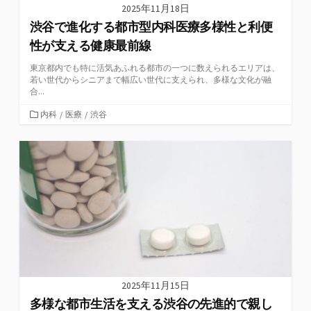
2025年11月18日
渋谷で進化する都市型内科医療多様性と利便
性が支える健康最前線
東京都内でも特に活気あふれる都市の一つに数えられるエリアは、
若い世代からシニアまで幅広い世代に支えられ、多様な文化が融
合...
カ
内科
/
医療
/
渋谷
テ
ゴ
リ
ー
2025年11月15日
多様な都市生活を支える渋谷の先進的で親し