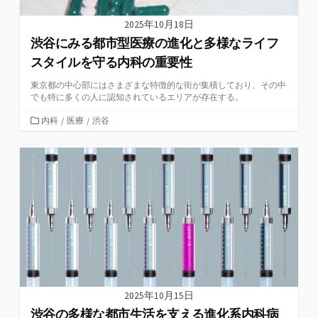
2025年10月18日
渋谷にみる都市型医療の進化と多様なライフ
スタイルを守る内科の重要性
東京都の中心部にはさまざまな特徴的な街が集積しており、その中
でも特に多くの人に認知されているエリアが存在する。
カ
内科
/
医療
/
渋谷
テ
ゴ
リ
ー
2025年10月15日
渋谷の多様な都市生活を支える進化系内科病