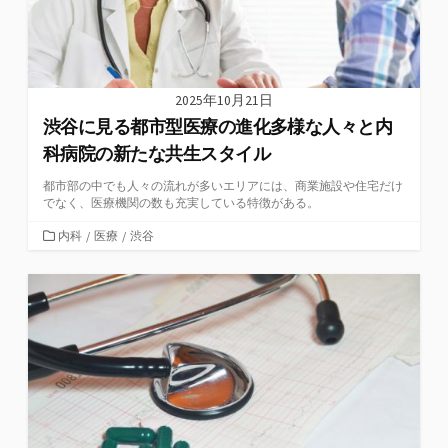
2025年10月21日
渋谷に見る都市型医療の進化多様な人々と内
科病院の新たな共生スタイル
都市部の中でも人々の流れが多いエリアには、商業施設や住宅だけ
でなく、医療機関の数も充実している特徴がある。
カ
内科
/
医療
/
渋谷
テ
ゴ
リ
ー